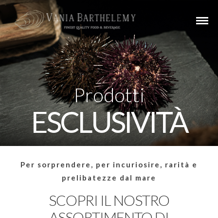
Prodotti
ESCLUSIVITÀ
Per sorprendere, per incuriosire, rarità e
prelibatezze dal mare
SCOPRI IL NOSTRO
ASSORTIMENTO DI